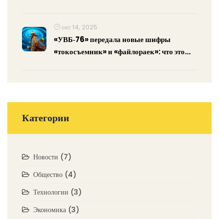
освобождает оперативную память
окт 14, 2025
«УВБ‑76» передала новые шифры
«токосъемник» и «файлораек»: что это
значит?
Категории
Новости
(7)
Общество
(4)
Технологии
(3)
Экономика
(3)