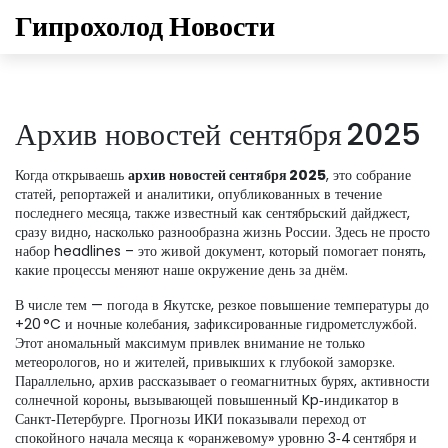
Гипрохолод Новости
Архив новостей сентября 2025
Когда открываешь
архив новостей сентября 2025
,
это собрание
статей, репортажей и аналитики, опубликованных в течение
последнего месяца
, также известный как
сентябрьский дайджест
,
сразу видно, насколько разнообразна жизнь России. Здесь не просто
набор headlines – это живой документ, который помогает понять,
какие процессы меняют наше окружение день за днём.
В числе тем —
погода в Якутске
,
резкое повышение температуры до
+20 °C и ночные колебания, зафиксированные гидрометслужбой
.
Этот аномальный максимум привлек внимание не только
метеорологов, но и жителей, привыкших к глубокой заморзке.
Параллельно, архив рассказывает о
геомагнитных бурях
,
активности
солнечной короны, вызывающей повышенный Kp‑индикатор в
Санкт‑Петербурге
. Прогнозы ИКИ показывали переход от
спокойного начала месяца к «оранжевому» уровню 3‑4 сентября и