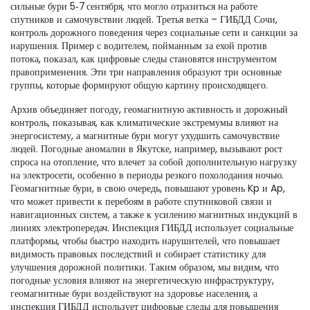
сильные бури 5‑7 сентября, что могло отразиться на работе
спутников и самочувствии людей. Третья ветка –
ГИБДД Сочи
,
контроль дорожного поведения через социальные сети и санкции за
нарушения
. Пример с водителем, пойманным за ехой против
потока, показал, как цифровые следы становятся инструментом
правоприменения. Эти три направления образуют три основные
группы, которые формируют общую картину происходящего.
Архив объединяет погоду, геомагнитную активность и дорожный
контроль, показывая, как климатические экстремумы влияют на
энергосистему, а магнитные бури могут ухудшить самочувствие
людей. Погодные аномалии в Якутске, например, вызывают рост
спроса на отопление, что влечет за собой дополнительную нагрузку
на электросети, особенно в периоды резкого похолодания ночью.
Геомагнитные бури, в свою очередь, повышают уровень Kp и Ap,
что может привести к перебоям в работе спутниковой связи и
навигационных систем, а также к усилению магнитных индукций в
линиях электропередач. Инспекция ГИБДД использует социальные
платформы, чтобы быстро находить нарушителей, что повышает
видимость правовых последствий и собирает статистику для
улучшения дорожной политики. Таким образом, мы видим, что
погодные условия влияют на энергетическую инфраструктуру,
геомагнитные бури воздействуют на здоровье населения, а
инспекция ГИБДД использует цифровые следы для повышения