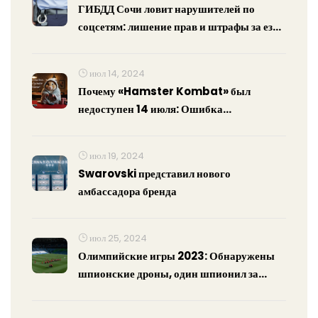
ГИБДД Сочи ловит нарушителей по
соцсетям: лишение прав и штрафы за езду
«против шерсти»
июл 14, 2024
Почему «Hamster Kombat» был
недоступен 14 июля: Ошибка
net::ERR_NAME_NOT_RESOLVED и ее
решения
июл 19, 2024
Swarovski представил нового
амбассадора бренда
июл 25, 2024
Олимпийские игры 2023: Обнаружены
шпионские дроны, один шпионил за
новозеландскими атлетами