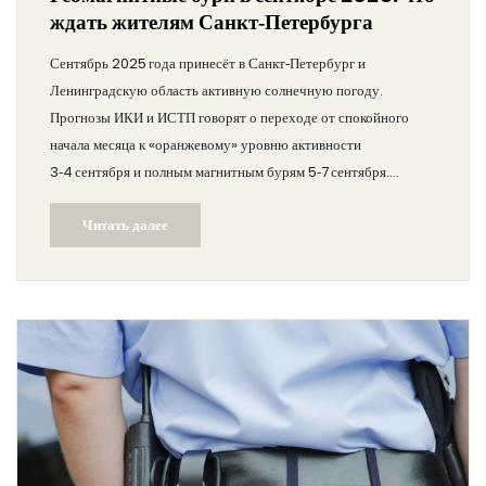
ждать жителям Санкт‑Петербурга
Сентябрь 2025 года принесёт в Санкт‑Петербург и
Ленинградскую область активную солнечную погоду.
Прогнозы ИКИ и ИСТП говорят о переходе от спокойного
начала месяца к «оранжевому» уровню активности
3‑4 сентября и полным магнитным бурям 5‑7 сентября.
Ожидаются повышенные Kp‑и Ap‑значения, возможные
Читать далее
перебои в работе спутников и электросетей, а также
ухудшение самочувствия у людей, чувствительных к
изменениям погоды.