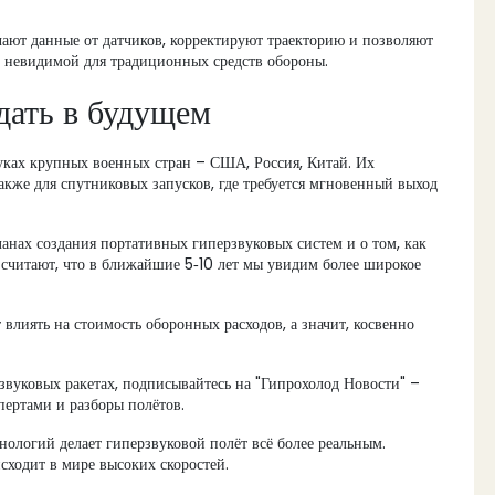
ют данные от датчиков, корректируют траекторию и позволяют
ти невидимой для традиционных средств обороны.
дать в будущем
руках крупных военных стран – США, Россия, Китай. Их
также для спутниковых запусков, где требуется мгновенный выход
ланах создания портативных гиперзвуковых систем и о том, как
 считают, что в ближайшие 5‑10 лет мы увидим более широкое
 влиять на стоимость оборонных расходов, а значит, косвенно
рзвуковых ракетах, подписывайтесь на "Гипрохолод Новости" –
пертами и разборы полётов.
хнологий делает гиперзвуковой полёт всё более реальным.
оисходит в мире высоких скоростей.