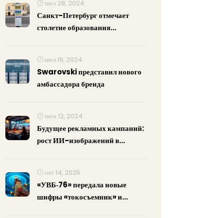
июл 28, 2024
Санкт-Петербург отмечает
столетие образования
Кировского района
июл 19, 2024
Swarovski представил нового
амбассадора бренда
июн 12, 2024
Будущее рекламных кампаний:
рост ИИ-изображений в
социальных сетях
окт 14, 2025
«УВБ‑76» передала новые
шифры «токосъемник» и
«файлораек»: что это значит?