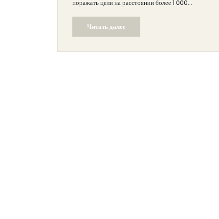
поражать цели на расстоянии более 1 000
километров. В Министерстве обороны
Читать далее
подтвердили, что ракета поразила цель с высокой
точностью. Это важный шаг в модернизации
российского военного арсенала.