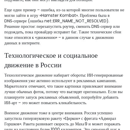
Еще один пример – ошибка, из‑за которой многие пользователи не
могли зайти в игру «Hamster Kombat». Проблема была в
DNS‑сервере (ошибка net::ERR_NAME_NOT_RESOLVED).
Решение простое: перезапустить роутер, сменить DNS‑сервер или
подождать, пока провайдер исправит баг. Такие технические сбои
тоже относятся к «движению» – в данном случае к движению
данных в интернете.
Технологическое и социальное
движение в России
Технологическое движение набирает обороты: ИИ‑генерированные
изображения уже активно используют в рекламных кампаниях.
Маркетологи отмечают, что такие картинки привлекают внимание
лучше обычных фоток, потому что выглядят оригинально. Если вы
планируете запуск рекламных объявлений, попробуйте добавить
ИИ‑арт – это может повысить кликабельность.
Военное движение тоже в центре внимания. Россия успешно
запустила гиперзвуковую ракету «Циркон» с фрегата «Адмирал
Горшков». Ракета развивает скорость до Маха 9 и может поражать
цели на расстоянии более 1000 километров. Это серьезный шаг в