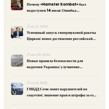
Почему «Hamster Kombat» был
недоступен 14 июля: Ошибка
net::ERR_NAME_NOT_RESOLVED и ее
решения
авг 12, 2024
Успешный запуск гиперзвуковой ракеты
Циркон: новое достижение российской
обороны
июл 20, 2024
Новые правила безопасности для
водоемов Украины: улучшение
экологических стандартов
сен 9, 2025
ГИБДД Сочи ловит нарушителей по
соцсетям: лишение прав и штрафы за езду
«против шерсти»