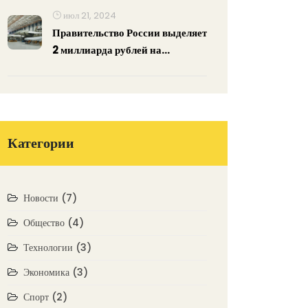
безопасности
июл 21, 2024
Правительство России выделяет
2 миллиарда рублей на
строительство завода Туполев:
новая эра в авиации
Категории
Новости
(7)
Общество
(4)
Технологии
(3)
Экономика
(3)
Спорт
(2)