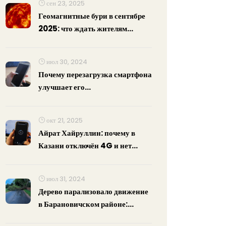
сен 23, 2025
Геомагнитные бури в сентябре
2025: что ждать жителям
Санкт‑Петербурга
июл 30, 2024
Почему перезагрузка смартфона
улучшает его
производительность и
освобождает оперативную
окт 21, 2025
память
Айрат Хайруллин: почему в
Казани отключён 4G и нет
интернета
июл 31, 2024
Дерево парализовало движение
в Барановичском районе:
причины инцидента и меры