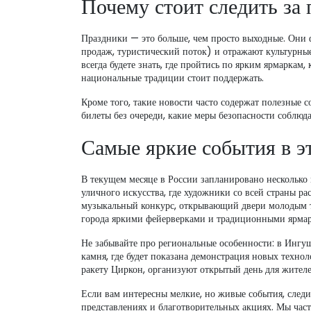
Почему стоит следить за
Праздники — это больше, чем просто выходные. Они 
продаж, туристический поток) и отражают культурны
всегда будете знать, где пройтись по ярким ярмаркам
национальные традиции стоит поддержать.
Кроме того, такие новости часто содержат полезные с
билеты без очереди, какие меры безопасности соблюда
Самые яркие события в э
В текущем месяце в России запланировано несколько
уличного искусства, где художники со всей страны 
музыкальный конкурс, открывающий двери молодым т
города яркими фейерверками и традиционными ярма
Не забывайте про региональные особенности: в Инг
камня, где будет показана демонстрация новых техно
ракету Циркон, организуют открытый день для жител
Если вам интересны мелкие, но живые события, след
представлениях и благотворительных акциях. Мы час