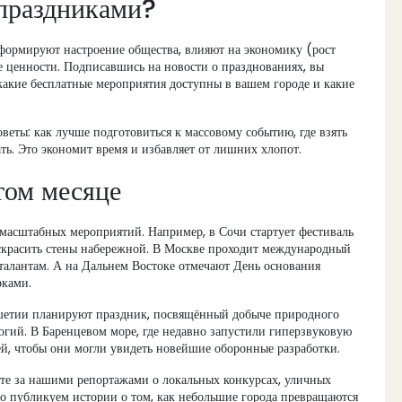
 праздниками?
формируют настроение общества, влияют на экономику (рост
е ценности. Подписавшись на новости о празднованиях, вы
, какие бесплатные мероприятия доступны в вашем городе и какие
оветы: как лучше подготовиться к массовому событию, где взять
ть. Это экономит время и избавляет от лишних хлопот.
том месяце
 масштабных мероприятий. Например, в Сочи стартует фестиваль
раскрасить стены набережной. В Москве проходит международный
алантам. А на Дальнем Востоке отмечают День основания
рками.
ушетии планируют праздник, посвящённый добыче природного
логий. В Баренцевом море, где недавно запустили гиперзвуковую
ей, чтобы они могли увидеть новейшие оборонные разработки.
ите за нашими репортажами о локальных конкурсах, уличных
то публикуем истории о том, как небольшие города превращаются