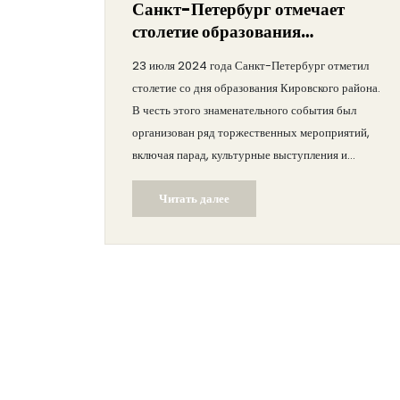
Санкт-Петербург отмечает
столетие образования
Кировского района
23 июля 2024 года Санкт-Петербург отметил
столетие со дня образования Кировского района.
В честь этого знаменательного события был
организован ряд торжественных мероприятий,
включая парад, культурные выступления и
исторические выставки. Мероприятия начались с
Читать далее
возложения цветов к мемориалу Кирова и
завершились грандиозным концертом местных
артистов.