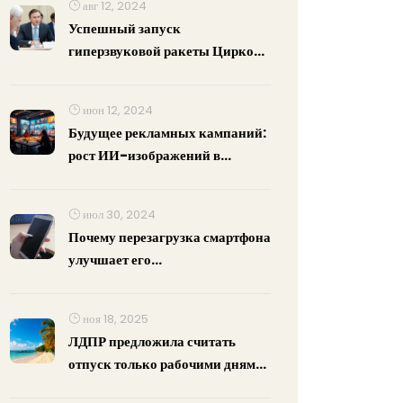
авг 12, 2024
Успешный запуск
гиперзвуковой ракеты Циркон:
новое достижение российской
обороны
июн 12, 2024
Будущее рекламных кампаний:
рост ИИ-изображений в
социальных сетях
июл 30, 2024
Почему перезагрузка смартфона
улучшает его
производительность и
освобождает оперативную
ноя 18, 2025
память
ЛДПР предложила считать
отпуск только рабочими днями
— 28 дней отдыха без выходных