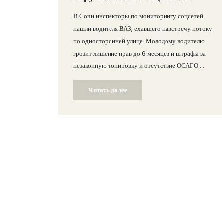
лишение прав и штрафы за езду
В Сочи инспекторы по мониторингу соцсетей
«против шерсти»
нашли водителя ВАЗ, ехавшего навстречу потоку
по односторонней улице. Молодому водителю
грозит лишение прав до 6 месяцев и штрафы за
незаконную тонировку и отсутствие ОСАГО.
История показывает, как публикации в соцсетях
Читать далее
становятся поводом для проверки и наказания
нарушителей.